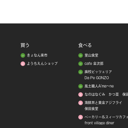
買う
食べる
きょなん楽市
里山食堂
ようちえんショップ
cafe 金次郎
廃校ピッツェリア
Da Pe GONZO
風土職人A'ma～ne
なのはなぐみ かつ菜 保
海鮮丼と黄金アジフライ
保田食堂
ベーカリー＆スィーツカフ
front village diner